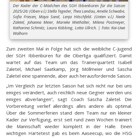
Der Kader der C-Mädchen des SGH Ibbenbüren für die Saison
2025/26: (Oben v.l.) Stella Tegeder, Thea Landau, Amelie Schwabe,
Sofia Friesen, Maya Sand, Lenja Hitschfeld. (Unten v.l.) Neele
Zaletel, Johanna Meier, Marieke Wiethölter, Milena Postmeyer,
Katharina Schmitz, Laura Köbbing, Lotta Ullrich. | Foto: Kai-Uwe
Walhorn
Zum zweiten Mal in Folge hat sich die weibliche C-Jugend
der SGH Ibbenbüren für die Oberliga qualifiziert. Damit
wartet auf das Team um das Trainerquartett Isabell
Zaletel, Michael Saatkamp, Jörg Möllmeier und Sascha
Zaletel eine spannende, aber auch herausfordernde Saison.
„Im Vergleich zur letzten Saison hat sich nicht nur bei uns
einiges verändert, auch reichlich neue Gegner werden uns
einiges abverlangen“, sagt Coach Sascha Zaletel. Die
Vorbereitung verlief allerdings alles andere als optimal.
Über die Sommerferien stand dem Team nur ein kleiner
Kader zur Verfügung, erst seit rund zwei Wochen trainiert
die Mannschaft wieder komplett in der Halle. Einen
wichtigen Härtetest gab es beim Aaseecup, wo die HSG