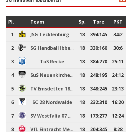
Pl.
Team
Sp.
Tore
PKT
1
JSG Tecklenburger Land
18
394
:
145
34:2
2
SG Handball Ibbenbüren
18
330
:
160
30:6
3
TuS Recke
18
384
:
270
25:11
4
SuS Neuenkirchen 09 2
18
248
:
195
24:12
5
TV Emsdetten 1898 2
18
348
:
245
23:13
6
SC 28 Nordwalde
18
232
:
310
16:20
7
SV Westfalia 07 Hopsten
18
173
:
277
12:24
8
VfL Eintracht Mettingen 2
18
204
:
345
8:28